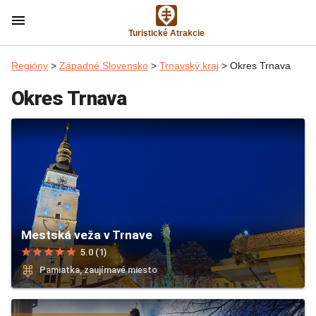
menu
Turistické Atrakcie
Regióny
>
Západné Slovensko
>
Trnavský kraj
> Okres Trnava
Okres Trnava
Mestská veža v Trnave
star
star
star
star
star
5.0 (1)
Pamiatka, zaujímavé miesto