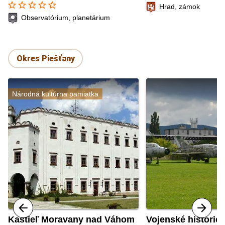
star_border
star_border
star_border
star_border
star_border
Hrad, zámok
Observatórium, planetárium
Okres Piešťany
Národná kultúrna pamiatka
Kaštieľ Moravany nad Váhom
Vojenské histori