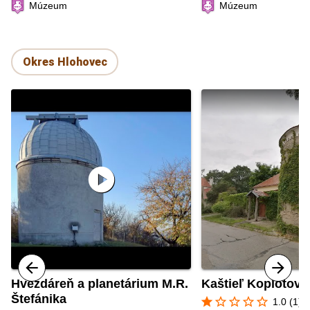
Múzeum
Múzeum
Okres Hlohovec
play_circle
Hvezdáreň a planetárium M.R.
Kaštieľ Koplotovc
Štefánika
star
star_border
star_border
star_border
star_border
1.0 (1)