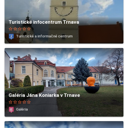
Turistické infocentrum Trnava
star_border
star_border
star_border
star_border
star_border
Turistické a informačné centrum
Galéria Jána Koniarka v Trnave
star_border
star_border
star_border
star_border
star_border
Galéria