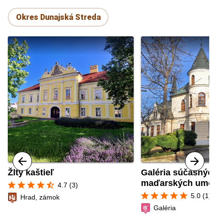
Okres Dunajská Streda
Žltý kaštieľ
Galéria súčasnýc
maďarských umel
star
star
star
star
star_half
4.7 (3)
star
star
star
star
star
5.0 (1)
Hrad, zámok
Galéria