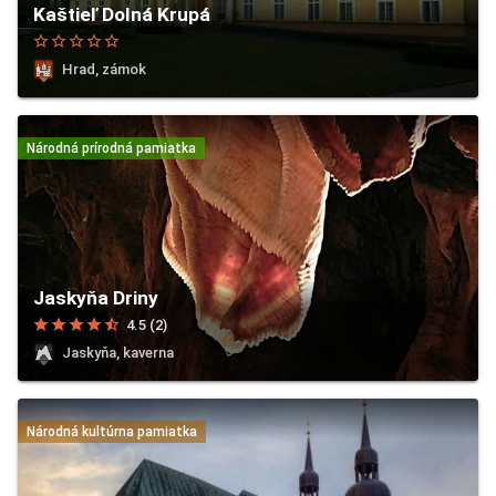
Kaštieľ Dolná Krupá
star_border
star_border
star_border
star_border
star_border
Hrad, zámok
Národná prírodná pamiatka
Jaskyňa Driny
star
star
star
star
star_half
4.5 (2)
Jaskyňa, kaverna
Národná kultúrna pamiatka