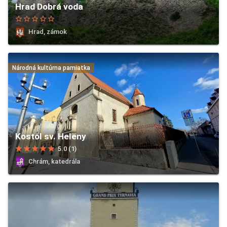
Hrad Dobrá voda
star_border
star_border
star_border
star_border
star_border
Hrad, zámok
Národná kultúrna pamiatka
Kostol sv. Heleny
star
star
star
star
star
5.0 (1)
Chrám, katedrála