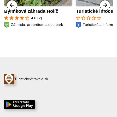
Bylinková záhrada Holíč
Turistické infocen
star
star
star
star
star_border
star_border
star_border
star_border
star_border
star_border
4.0 (2)
Záhrada, arborétum alebo park
Turistické a informa
TuristickeAtrakcie.sk