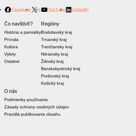
Facebook
X
YouTube
LinkedIn
Čo navštívíť?
Regióny
História a pamiatky
Bratislavský kraj
Príroda
Trnavský kraj
Kultúra
Trenčiansky kraj
Výlety
Nitriansky kraj
Ostatné
Žilinský kraj
Banskobystrický kraj
Prešovský kraj
Košický kraj
O nás
Podmienky používania
Zásady ochrany osobných údajov
Pravidlá publikovania obsahu