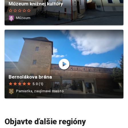
Múzeum knižnej kultúry
star_border
star_border
star_border
star_border
star_border
Múzeum
play_circle
Bernolákova brána
star
star
star
star
star
5.0 (1)
Pamiatka, zaujímavé miesto
Objavte ďalšie regióny