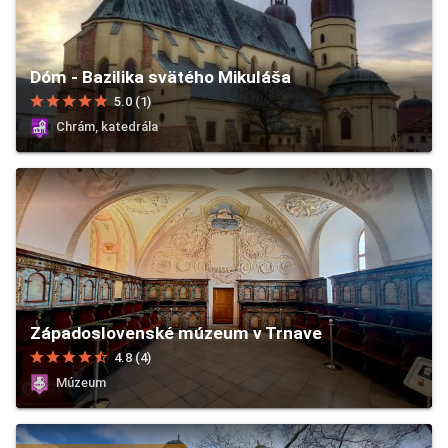
Dóm - Bazilika svätého Mikuláša
star
star
star
star
star
5.0 (1)
Chrám, katedrála
Západoslovenské múzeum v Trnave
star
star
star
star
star_half
4.8 (4)
Múzeum