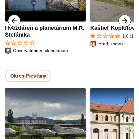
Hvezdáreň a planetárium M.R.
Kaštieľ Koplotovc
Štefánika
star
star_border
star_border
star_border
star_border
1.0 (1)
star_border
star_border
star_border
star_border
star_border
Hrad, zámok
Observatórium, planetárium
Okres Piešťany