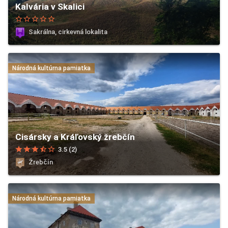
Kalvária v Skalici
star_border
star_border
star_border
star_border
star_border
Sakrálna, cirkevná lokalita
Národná kultúrna pamiatka
Cisársky a Kráľovský žrebčín
star
star
star
star_half
star_border
3.5 (2)
Žrebčín
Národná kultúrna pamiatka