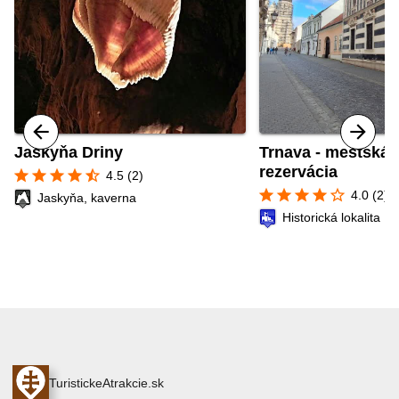
Jaskyňa Driny
Trnava - mestská
rezervácia
star
star
star
star
star_half
4.5 (2)
star
star
star
star
star_border
4.0 (2)
Jaskyňa, kaverna
Historická lokalita
TuristickeAtrakcie.sk