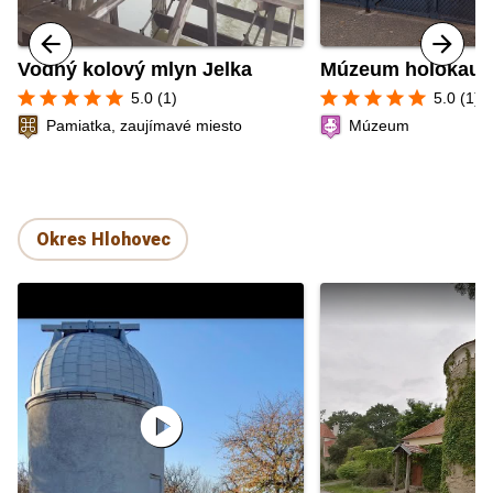
Vodný kolový mlyn Jelka
Múzeum holokaus
star
star
star
star
star
star
star
star
star
star
5.0 (1)
5.0 (1)
Pamiatka, zaujímavé miesto
Múzeum
Okres Hlohovec
play_circle