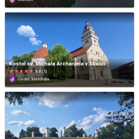
Kostol sv. Michala Archanjela v Skalici
star
star
star
star
star
5.0 (1)
Chrám, katedrála