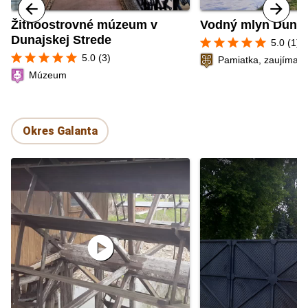
Žitnoostrovné múzeum v
Vodný mlyn Dunaj
Dunajskej Strede
star
star
star
star
star
5.0 (1)
star
star
star
star
star
5.0 (3)
Pamiatka, zaujímavé
Múzeum
Okres Galanta
play_circle