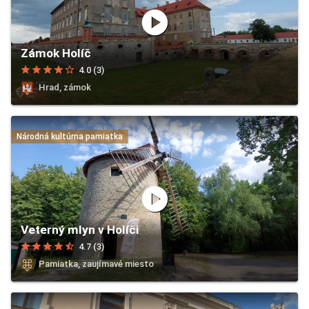
play_circle
Zámok Holíč
star
star
star
star
star_border
4.0 (3)
Hrad, zámok
Národná kultúrna pamiatka
play_circle
Veterný mlyn v Holíči
star
star
star
star
star_half
4.7 (3)
Pamiatka, zaujímavé miesto