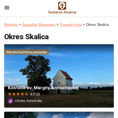
menu
Turistické Atrakcie
Regióny
>
Západné Slovensko
>
Trnavský kraj
> Okres Skalica
Okres Skalica
Národná kultúrna pamiatka
Kostolík sv. Margity Antiochijskej
star
star
star
star
star_half
4.5 (2)
Chrám, katedrála