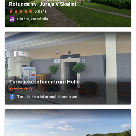
Rotunda sv. Juraja v Skalici
star
star
star
star
star
5.0 (1)
Chrám, katedrála
Turistické infocentrum Holíč
star_border
star_border
star_border
star_border
star_border
Turistické a informačné centrum