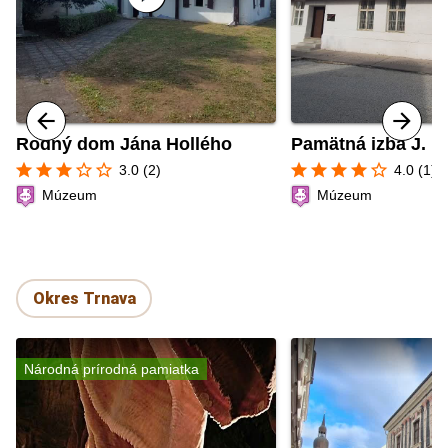
Rodný dom Jána Hollého
Pamätná izba J. M
star
star
star
star_border
star_border
star
star
star
star
star_border
3.0 (2)
4.0 (1)
Múzeum
Múzeum
Okres Trnava
Národná prírodná pamiatka