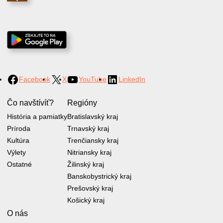
Facebook
X
YouTube
LinkedIn
Čo navštívíť?
Regióny
História a pamiatky
Bratislavský kraj
Príroda
Trnavský kraj
Kultúra
Trenčiansky kraj
Výlety
Nitriansky kraj
Ostatné
Žilinský kraj
Banskobystrický kraj
Prešovský kraj
Košický kraj
O nás