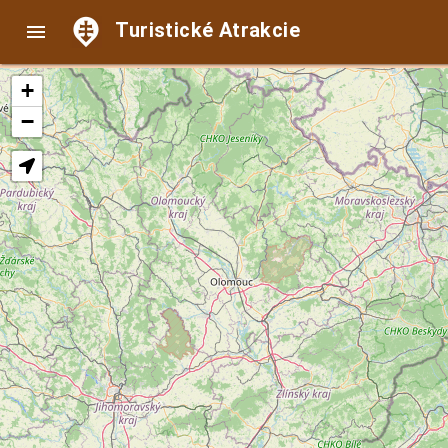
Turistické Atrakcie

+
−