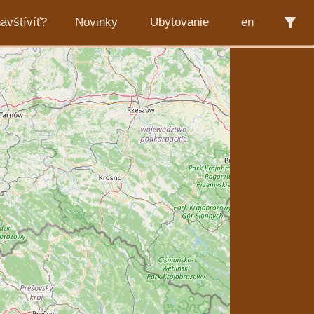
filter_alt
avštívíť?
Novinky
Ubytovanie
en