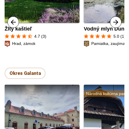
Žltý kaštieľ
Vodný mlyn Dunaj
star
star
star
star
star_half
star
star
star
star
star
4.7 (3)
5.0 (1)
Hrad, zámok
Pamiatka, zaujímavé
Okres Galanta
Národná kultúrna pami