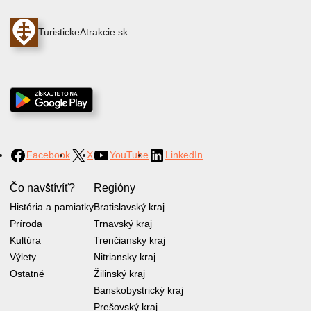
TuristickeAtrakcie.sk
Facebook
X
YouTube
LinkedIn
Čo navštívíť?
Regióny
História a pamiatky
Bratislavský kraj
Príroda
Trnavský kraj
Kultúra
Trenčiansky kraj
Výlety
Nitriansky kraj
Ostatné
Žilinský kraj
Banskobystrický kraj
Prešovský kraj