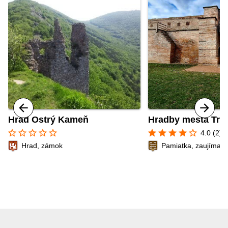
Hrad Ostrý Kameň
Hradby mesta Trn
star_border
star_border
star_border
star_border
star_border
star
star
star
star
star_border
4.0 (2)
Hrad, zámok
Pamiatka, zaujímavé