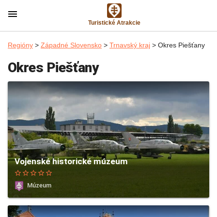
menu
Turistické Atrakcie
Regióny
>
Západné Slovensko
>
Trnavský kraj
> Okres Piešťany
Okres Piešťany
Vojenské historické múzeum
star_border
star_border
star_border
star_border
star_border
Múzeum