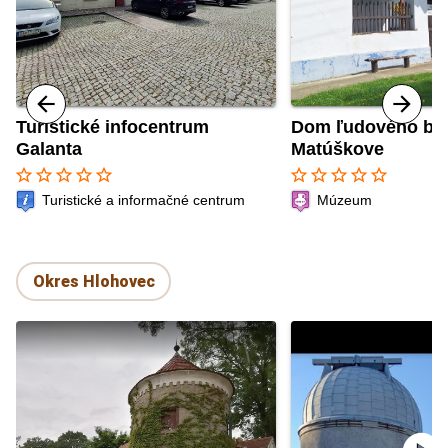
Turistické infocentrum
Dom ľudového býv
Galanta
Matúškove
star_border
star_border
star_border
star_border
star_border
star_border
star_border
star_border
star_border
star_border
Turistické a informačné centrum
Múzeum
Okres Hlohovec