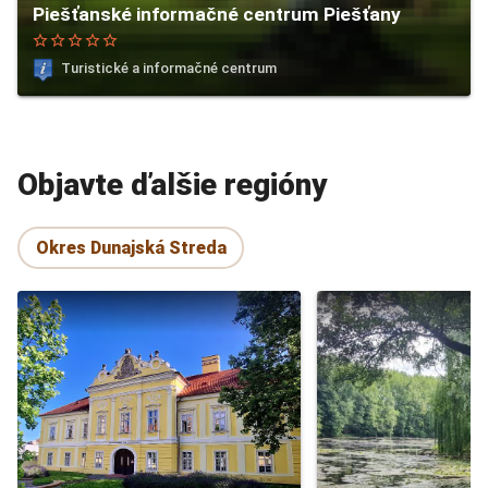
Piešťanské informačné centrum Piešťany
star_border
star_border
star_border
star_border
star_border
Turistické a informačné centrum
Objavte ďalšie regióny
Okres Dunajská Streda