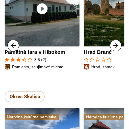
play_circle
Pamätná fara v Hlbokom
Hrad Branč
star
star
star
star_half
star_border
star_border
star_border
star_border
star_border
star_border
3.5 (2)
Pamiatka, zaujímavé miesto
Hrad, zámok
Okres Skalica
Národná kultúrna pamiatka
Národná kultúrna pami