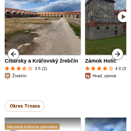
play_circle
Cisársky a Kráľovský žrebčín
Zámok Holíč
star
star
star
star_half
star_border
star
star
star
star
star_border
3.5 (2)
4.0 (3)
Žrebčín
Hrad, zámok
Okres Trnava
Národná kultúrna pamiatka