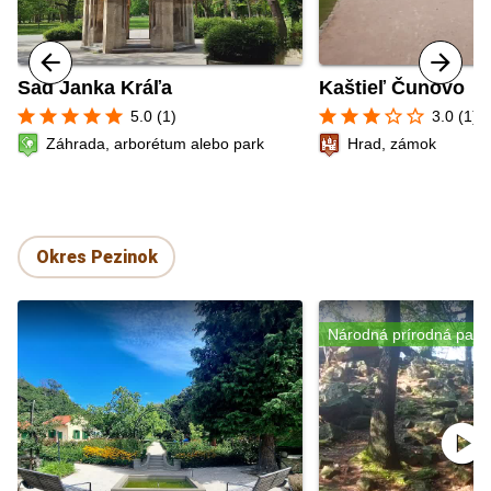
Sad Janka Kráľa
Kaštieľ Čunovo
star
star
star
star
star
star
star
star
star_border
star_border
5.0 (1)
3.0 (1)
Záhrada, arborétum alebo park
Hrad, zámok
Okres Pezinok
Národná prírodná pami
play_circle