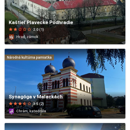
Kaštieľ Plavecké Podhradie
star
star
star_border
star_border
star_border
2.0 (1)
Hrad, zámok
Národná kultúrna pamiatka
Synagóga v Malackách
star
star
star
star_half
star_border
3.5 (2)
Chrám, katedrála