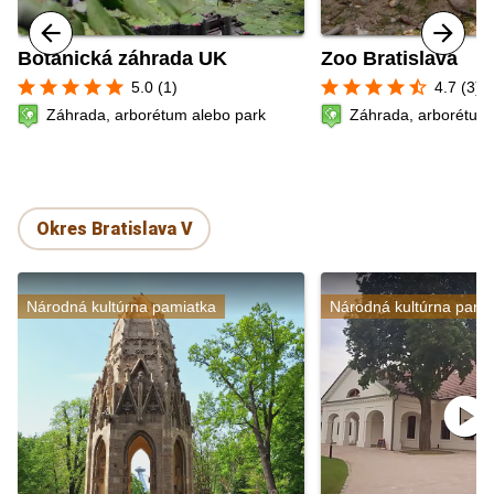
Botanická záhrada UK
Zoo Bratislava
star
star
star
star
star
star
star
star
star
star_half
5.0 (1)
4.7 (3)
Záhrada, arborétum alebo park
Záhrada, arborétum 
Okres Bratislava V
Národná kultúrna pamiatka
Národná kultúrna pami
play_circle