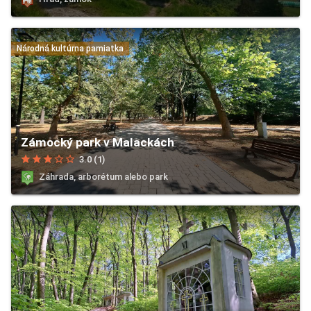
Národná kultúrna pamiatka
Zámocký park v Malackách
star
star
star
star_border
star_border
3.0 (1)
Záhrada, arborétum alebo park