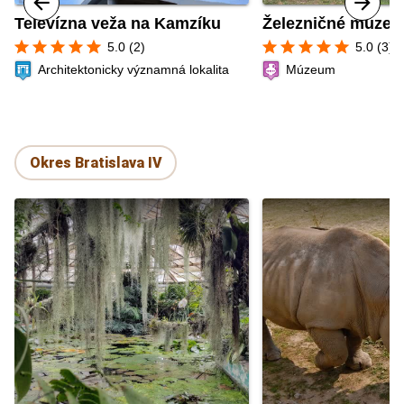
Televízna veža na Kamzíku
Železničné múze
star
star
star
star
star
star
star
star
star
star
5.0 (2)
5.0 (3)
Architektonicky významná lokalita
Múzeum
Okres Bratislava IV