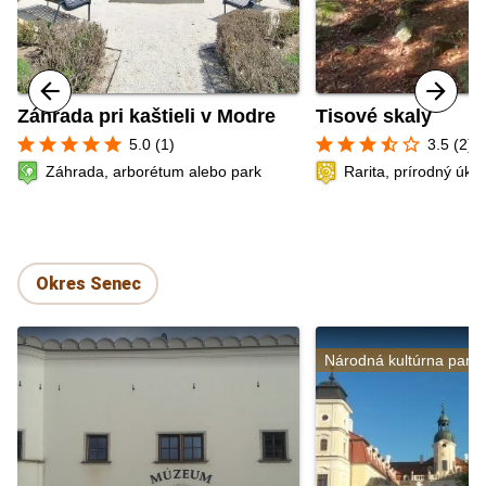
Záhrada pri kaštieli v Modre
Tisové skaly
star
star
star
star
star
star
star
star
star_half
star_border
5.0 (1)
3.5 (2)
Záhrada, arborétum alebo park
Rarita, prírodný úka
Okres Senec
Národná kultúrna pami