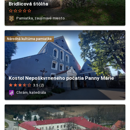
Bridlicová štôlňa
star_border
star_border
star_border
star_border
star_border
Pamiatka, zaujímavé miesto
Národná kultúrna pamiatka
Kostol Nepoškvrneného počatia Panny Márie
star
star
star
star_half
star_border
3.5 (2)
Chrám, katedrála