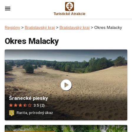
menu
Turistické Atrakcie
Regióny
>
Bratislavský kraj
>
Bratislavský kraj
> Okres Malacky
Okres Malacky
play_circle
Šranecké piesky
star
star
star
star_half
star_border
3.5 (2)
Rarita, prírodný úkaz