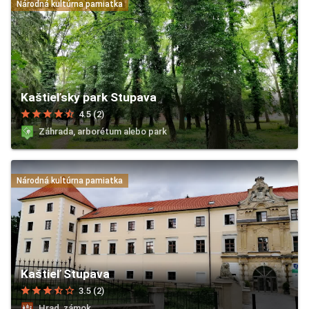
Národná kultúrna pamiatka
Kaštieľsky park Stupava
star
star
star
star
star_half
4.5 (2)
Záhrada, arborétum alebo park
Národná kultúrna pamiatka
Kaštieľ Stupava
star
star
star
star_half
star_border
3.5 (2)
Hrad, zámok