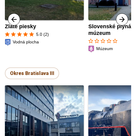
Zlaté piesky
Slovenské plynár
múzeum
star
star
star
star
star
5.0 (2)
star_border
star_border
star_border
star_border
star_border
Vodná plocha
Múzeum
Okres Bratislava III