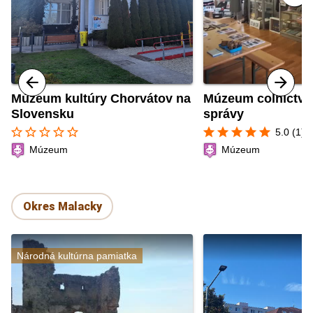
Múzeum kultúry Chorvátov na
Múzeum colníctva 
Slovensku
správy
star_border
star_border
star_border
star_border
star_border
star
star
star
star
star
5.0 (1)
Múzeum
Múzeum
Okres Malacky
Národná kultúrna pamiatka