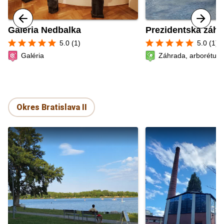
Galéria Nedbalka
Prezidentská záhr
star
star
star
star
star
star
star
star
star
star
5.0 (1)
5.0 (1)
Galéria
Záhrada, arborétum 
Okres Bratislava II