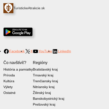
TuristickeAtrakcie.sk
Facebook
X
YouTube
LinkedIn
Čo navštívíť?
Regióny
História a pamiatky
Bratislavský kraj
Príroda
Trnavský kraj
Kultúra
Trenčiansky kraj
Výlety
Nitriansky kraj
Ostatné
Žilinský kraj
Banskobystrický kraj
Prešovský kraj