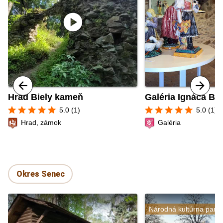
play_circle
Hrad Biely kameň
Galéria Ignáca Bi
star
star
star
star
star
star
star
star
star
star
5.0 (1)
5.0 (1)
Hrad, zámok
Galéria
Okres Senec
Národná kultúrna pami