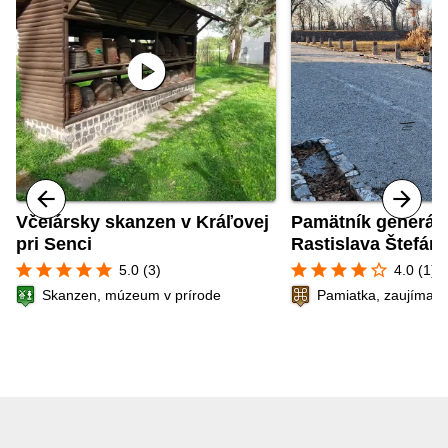
play_circle
Včelársky skanzen v Kráľovej
Pamätník generála
pri Senci
Rastislava Štefáni
star
star
star
star
star
star
star
star
star
star_border
5.0 (3)
4.0 (1)
Skanzen, múzeum v prírode
Pamiatka, zaujímavé