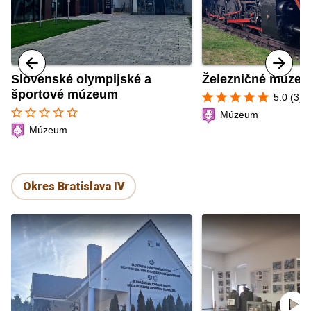
Slovenské olympijské a
Železničné múze
športové múzeum
star
star
star
star
star
5.0 (3)
star_border
star_border
star_border
star_border
star_border
Múzeum
Múzeum
Okres Bratislava IV
play_circle