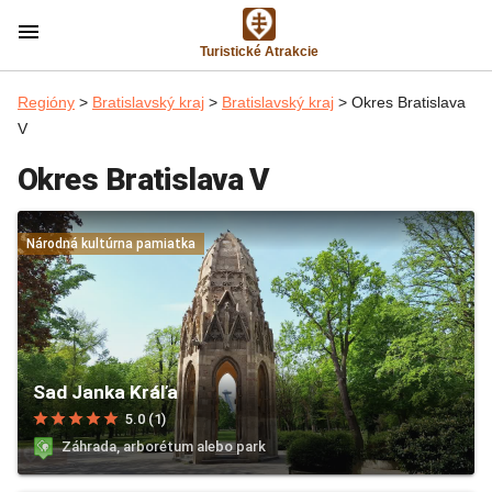
menu
Turistické Atrakcie
Regióny
>
Bratislavský kraj
>
Bratislavský kraj
> Okres Bratislava
V
Okres Bratislava V
Národná kultúrna pamiatka
Sad Janka Kráľa
star
star
star
star
star
5.0 (1)
Záhrada, arborétum alebo park