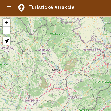
Turistické Atrakcie

+
−