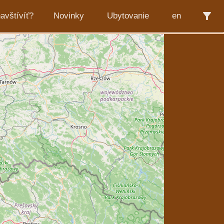
filter_alt
avštívíť?
Novinky
Ubytovanie
en