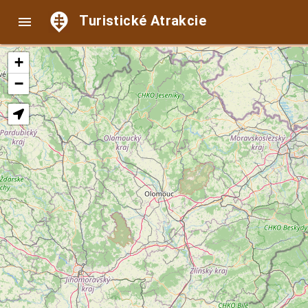
Turistické Atrakcie

+
−