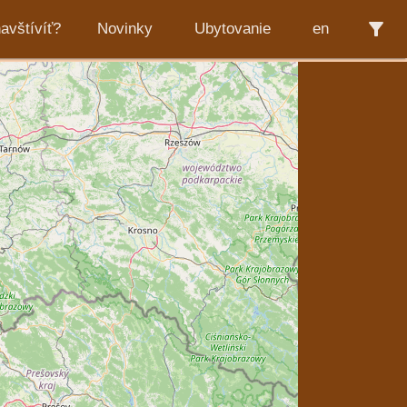
filter_alt
avštívíť?
Novinky
Ubytovanie
en