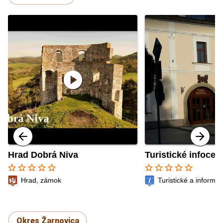
play_circle
Hrad Dobrá Niva
Turistické infoce
star_border
star_border
star_border
star_border
star_border
star_border
star_border
star_border
star_border
star_border
Hrad, zámok
Turistické a informa
Okres Žarnovica