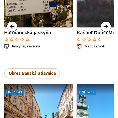
Harmanecká jaskyňa
Kaštieľ Dolná Mič
star_border
star_border
star_border
star_border
star_border
star_border
star_border
star_border
star_border
star_border
Jaskyňa, kaverna
Hrad, zámok
Okres Banská Štiavnica
UNESCO
UNESCO