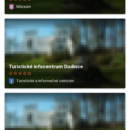
Múzeum
Turistické infocentrum Dudince
star_border
star_border
star_border
star_border
star_border
Turistické a informačné centrum