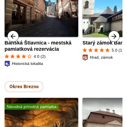
Banská Štiavnica - mestská
Starý zámok Bans
pamiatková rezervácia
star
star
star
star
star
5.0 (1)
star
star
star
star
star_border
4.0 (2)
Hrad, zámok
Historická lokalita
Okres Brezno
Národná prírodná pamiatka