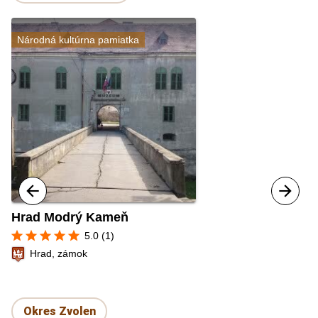
Národná kultúrna pamiatka
Hrad Modrý Kameň
star
star
star
star
star
5.0 (1)
Hrad, zámok
Okres Zvolen