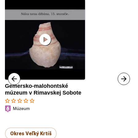
play_circle
Gemersko-malohontské
múzeum v Rimavskej Sobote
star_border
star_border
star_border
star_border
star_border
Múzeum
Okres Veľký Krtíš