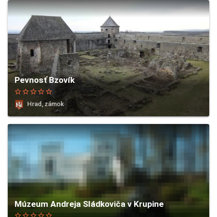
Pevnosť Bzovík
star_border
star_border
star_border
star_border
star_border
Hrad, zámok
Múzeum Andreja Sládkoviča v Krupine
star_border
star_border
star_border
star_border
star_border