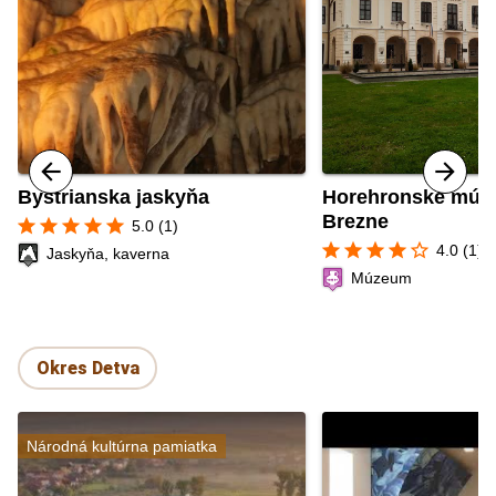
Bystrianska jaskyňa
Horehronské múz
Brezne
star
star
star
star
star
5.0 (1)
star
star
star
star
star_border
4.0 (1)
Jaskyňa, kaverna
Múzeum
Okres Detva
Národná kultúrna pamiatka