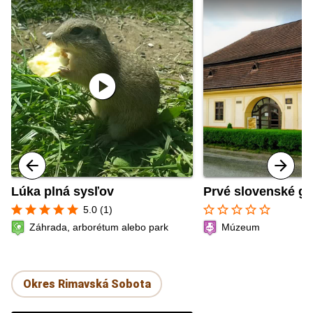
play_circle
Lúka plná sysľov
Prvé slovenské g
star
star
star
star
star
star_border
star_border
star_border
star_border
star_border
5.0 (1)
Záhrada, arborétum alebo park
Múzeum
Okres Rimavská Sobota