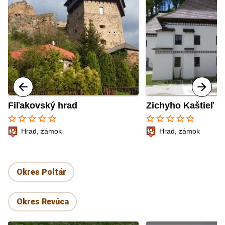
Fiľakovský hrad
Zichyho Kaštieľ D
star_border
star_border
star_border
star_border
star_border
star_border
star_border
star_border
star_border
star_border
Hrad, zámok
Hrad, zámok
Okres Poltár
Okres Revúca