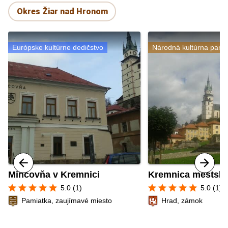
Okres Žiar nad Hronom
Európske kultúrne dedičstvo
Národná kultúrna pami
Mincovňa v Kremnici
Kremnica mestský
star
star
star
star
star
star
star
star
star
star
5.0 (1)
5.0 (1)
Pamiatka, zaujímavé miesto
Hrad, zámok