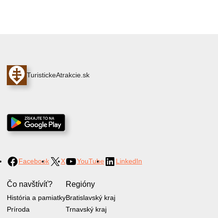
TuristickeAtrakcie.sk
Facebook
X
YouTube
LinkedIn
Čo navštívíť?
Regióny
História a pamiatky
Bratislavský kraj
Príroda
Trnavský kraj