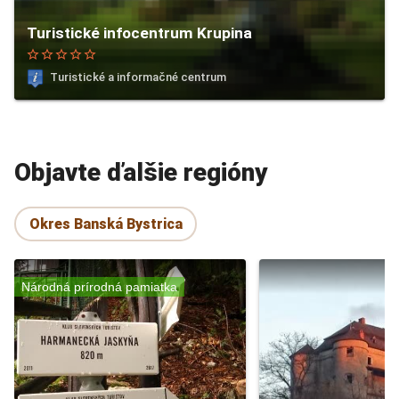
Turistické infocentrum Krupina
star_border
star_border
star_border
star_border
star_border
Turistické a informačné centrum
Objavte ďalšie regióny
Okres Banská Bystrica
Národná prírodná pamiatka