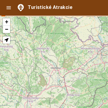
Turistické Atrakcie

+
−