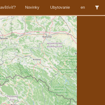
filter_alt
avštívíť?
Novinky
Ubytovanie
en