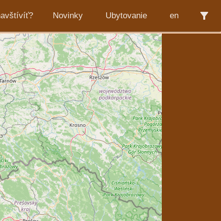
filter_alt
avštívíť?
Novinky
Ubytovanie
en