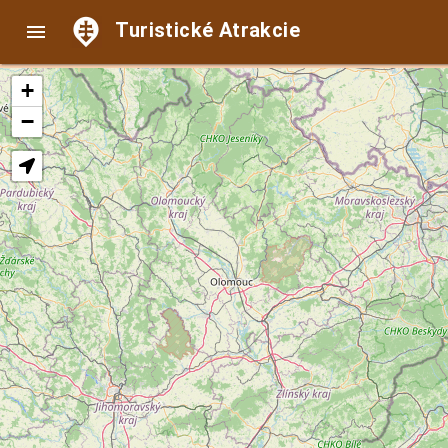
Turistické Atrakcie

+
−