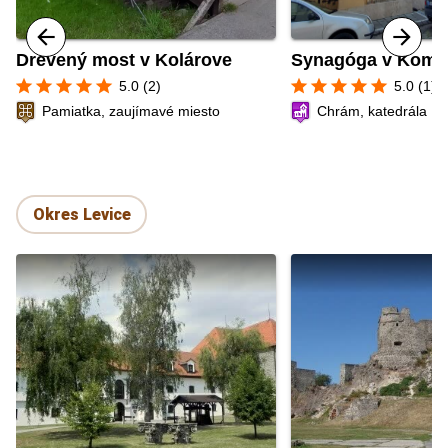
Drevený most v Kolárove
Synagóga v Komá
star
star
star
star
star
star
star
star
star
star
5.0 (2)
5.0 (1)
Pamiatka, zaujímavé miesto
Chrám, katedrála
Okres Levice