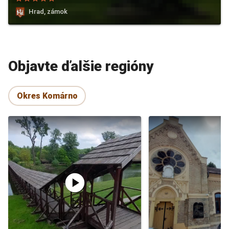
Hrad, zámok
Objavte ďalšie regióny
Okres Komárno
play_circle