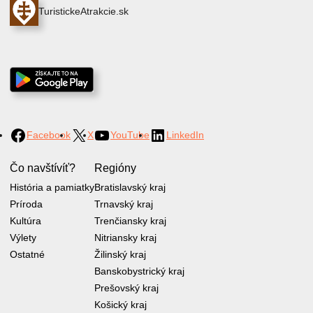
TuristickeAtrakcie.sk
Facebook
X
YouTube
LinkedIn
Čo navštívíť?
Regióny
História a pamiatky
Bratislavský kraj
Príroda
Trnavský kraj
Kultúra
Trenčiansky kraj
Výlety
Nitriansky kraj
Ostatné
Žilinský kraj
Banskobystrický kraj
Prešovský kraj
Košický kraj