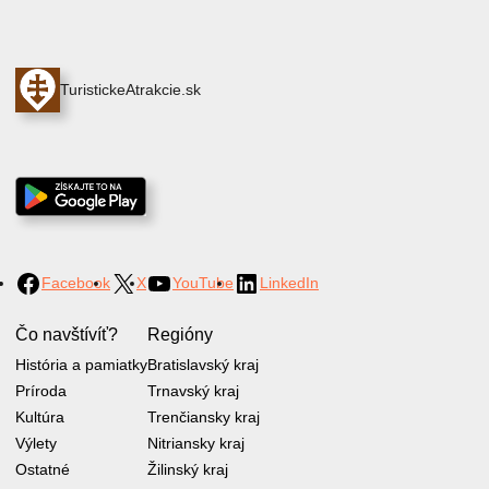
TuristickeAtrakcie.sk
Facebook
X
YouTube
LinkedIn
Čo navštívíť?
Regióny
História a pamiatky
Bratislavský kraj
Príroda
Trnavský kraj
Kultúra
Trenčiansky kraj
Výlety
Nitriansky kraj
Ostatné
Žilinský kraj