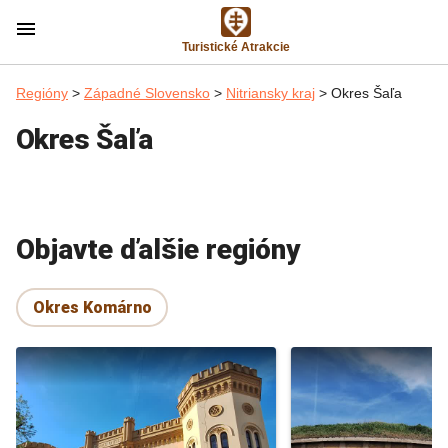
menu
Turistické Atrakcie
Regióny
>
Západné Slovensko
>
Nitriansky kraj
> Okres Šaľa
Okres Šaľa
Objavte ďalšie regióny
Okres Komárno