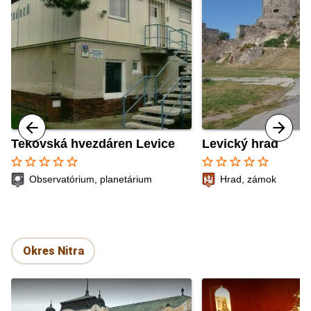
Tekovská hvezdáren Levice
Levický hrad
star_border
star_border
star_border
star_border
star_border
star_border
star_border
star_border
star_border
star_border
Observatórium, planetárium
Hrad, zámok
Okres Nitra