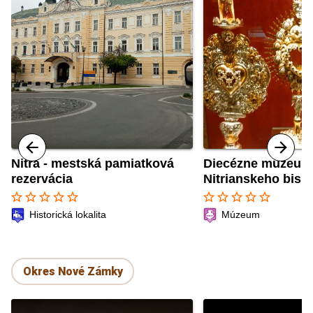
Nitra - mestská pamiatková
Diecézne múzeum
rezervácia
Nitrianskeho bisk
star_border
star_border
star_border
star_border
star_border
star_border
star_border
star_border
star_border
star_border
Historická lokalita
Múzeum
Okres Nové Zámky