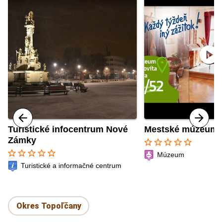
play_circle
Turistické infocentrum Nové
Mestské múzeum 
Zámky
star_border
star_border
star_border
star_border
star_border
star_border
star_border
star_border
star_border
star_border
Múzeum
Turistické a informačné centrum
Okres Topoľčany