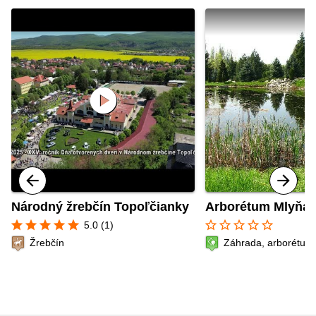
play_circle
Národný žrebčín Topoľčianky
Arborétum Mlyňa
star
star
star
star
star
star_border
star_border
star_border
star_border
star_border
5.0 (1)
Žrebčín
Záhrada, arborétum 