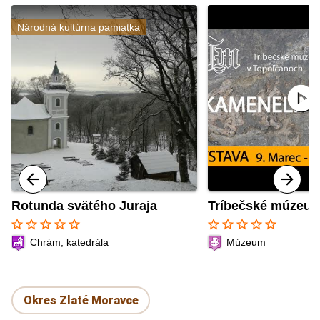
Národná kultúrna pamiatka
play_circle
Rotunda svätého Juraja
Tríbečské múzeu
star_border
star_border
star_border
star_border
star_border
star_border
star_border
star_border
star_border
star_border
Chrám, katedrála
Múzeum
Okres Zlaté Moravce