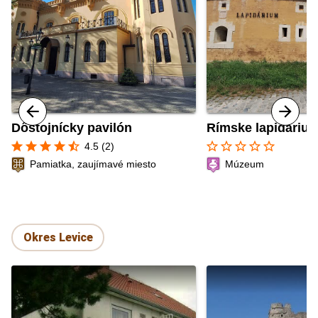
Dôstojnícky pavilón
Rímske lapidáriu
star
star
star
star
star_half
star_border
star_border
star_border
star_border
star_border
4.5 (2)
Pamiatka, zaujímavé miesto
Múzeum
Okres Levice