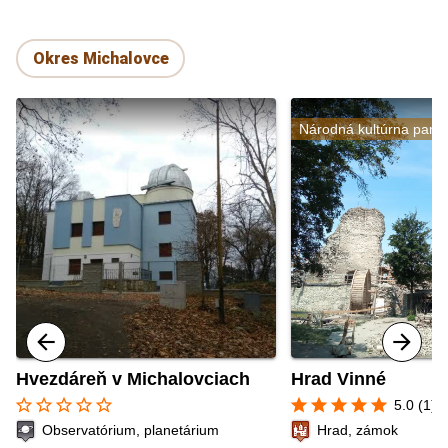
Okres Michalovce
Národná kultúrna pami
Hvezdáreň v Michalovciach
Hrad Vinné
star_border
star_border
star_border
star_border
star_border
star
star
star
star
star
5.0 (1)
Observatórium, planetárium
Hrad, zámok