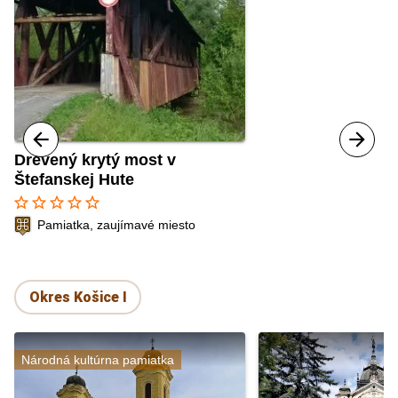
Drevený krytý most v
Štefanskej Hute
star_border
star_border
star_border
star_border
star_border
Pamiatka, zaujímavé miesto
Okres Košice I
Národná kultúrna pamiatka