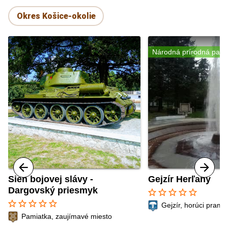
Okres Košice-okolie
Národná prírodná pami
Sieň bojovej slávy -
Gejzír Herľany
Dargovský priesmyk
star_border
star_border
star_border
star_border
star_border
star_border
star_border
star_border
star_border
star_border
Gejzír, horúci prame
Pamiatka, zaujímavé miesto