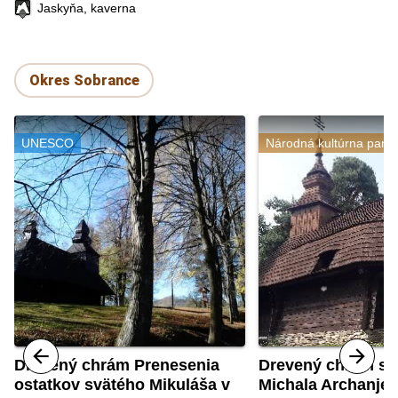
Jaskyňa, kaverna
Okres Sobrance
UNESCO
Národná kultúrna pami
Drevený chrám Prenesenia
Drevený chrám sv
ostatkov svätého Mikuláša v
Michala Archanjel