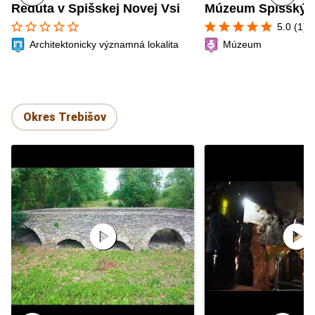
Reduta v Spišskej Novej Vsi
Múzeum Spišský 
star_border
star_border
star_border
star_border
star_border
star
star
star
star
star
5.0 (1)
Architektonicky významná lokalita
Múzeum
Okres Trebišov
play_circle
play_circle