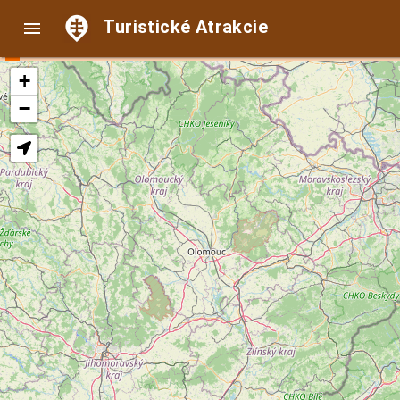
Turistické Atrakcie

+
−