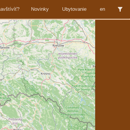
filter_alt
avštívíť?
Novinky
Ubytovanie
en