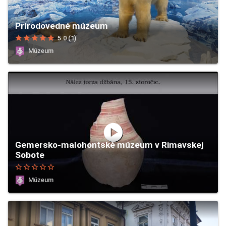
Prírodovedné múzeum
star
star
star
star
star
5.0 (1)
Múzeum
play_circle
Gemersko-malohontské múzeum v Rimavskej
Sobote
star_border
star_border
star_border
star_border
star_border
Múzeum