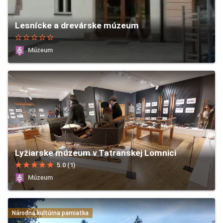
Lesnícke a drevárske múzeum
star_border
star_border
star_border
star_border
star_border
Múzeum
Lyžiarske múzeum v Tatranskej Lomnici
star
star
star
star
star
5.0 (1)
Múzeum
Národná kultúrna pamiatka