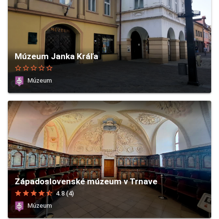
Múzeum Janka Kráľa
star_border
star_border
star_border
star_border
star_border
Múzeum
Západoslovenské múzeum v Trnave
star
star
star
star
star_half
4.8 (4)
Múzeum