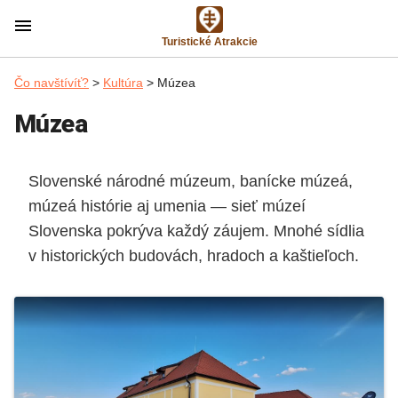
menu
Turistické Atrakcie
Čo navštívíť?
>
Kultúra
> Múzea
Múzea
Slovenské národné múzeum, banícke múzeá,
múzeá histórie aj umenia — sieť múzeí
Slovenska pokrýva každý záujem. Mnohé sídlia
v historických budovách, hradoch a kaštieľoch.