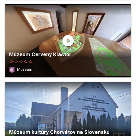
play_circle
Múzeum Červený Kláštor
star_border
star_border
star_border
star_border
star_border
Múzeum
Múzeum kultúry Chorvátov na Slovensku