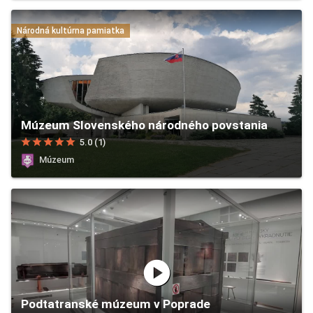
Národná kultúrna pamiatka
Múzeum Slovenského národného povstania
star
star
star
star
star
5.0 (1)
Múzeum
play_circle
Podtatranské múzeum v Poprade