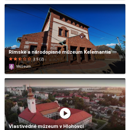
Rímske a národopisné múzeum Kelemantia
star
star
star_half
star_border
star_border
2.5 (2)
Múzeum
play_circle
Vlastivedné múzeum v Hlohovci