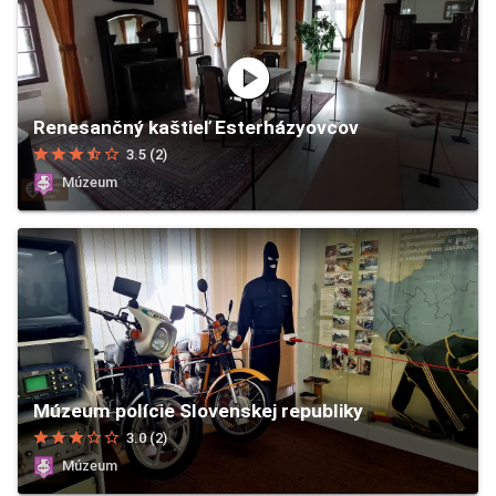
play_circle
Renesančný kaštieľ Esterházyovcov
star
star
star
star_half
star_border
3.5 (2)
Múzeum
Múzeum polície Slovenskej republiky
star
star
star
star_border
star_border
3.0 (2)
Múzeum