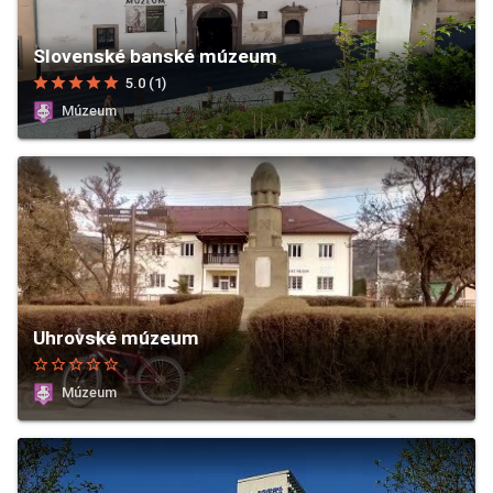
Slovenské banské múzeum
star
star
star
star
star
5.0 (1)
Múzeum
Uhrovské múzeum
star_border
star_border
star_border
star_border
star_border
Múzeum