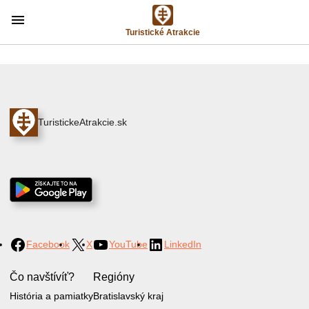
menu
Turistické Atrakcie
TuristickeAtrakcie.sk
Facebook
X
YouTube
LinkedIn
Čo navštívíť?
Regióny
História a pamiatky
Bratislavský kraj