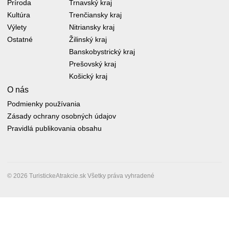
Príroda
Trnavský kraj
Kultúra
Trenčiansky kraj
Výlety
Nitriansky kraj
Ostatné
Žilinský kraj
Banskobystrický kraj
Prešovský kraj
Košický kraj
O nás
Podmienky používania
Zásady ochrany osobných údajov
Pravidlá publikovania obsahu
© 2026 TuristickeAtrakcie.sk Všetky práva vyhradené