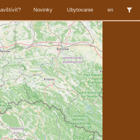
filter_alt
avštívíť?
Novinky
Ubytovanie
en