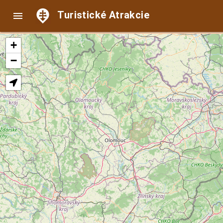
Turistické Atrakcie

+
−