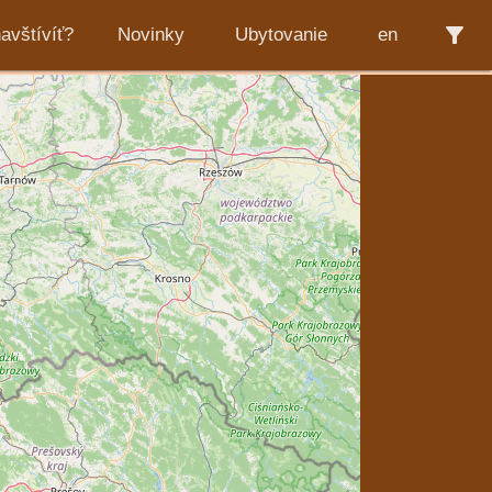
filter_alt
avštívíť?
Novinky
Ubytovanie
en