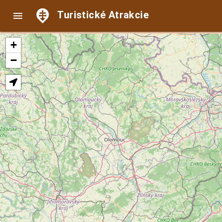
Turistické Atrakcie

+
−