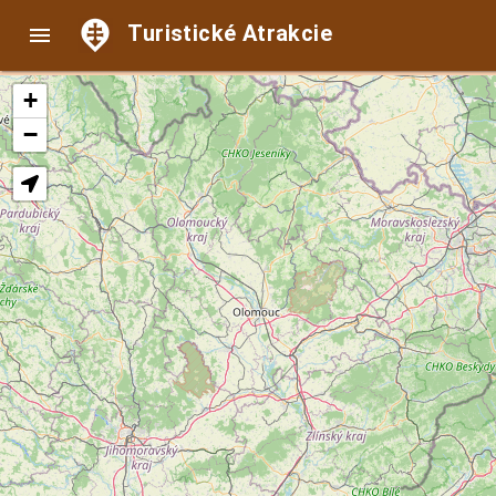
Turistické Atrakcie

+
−