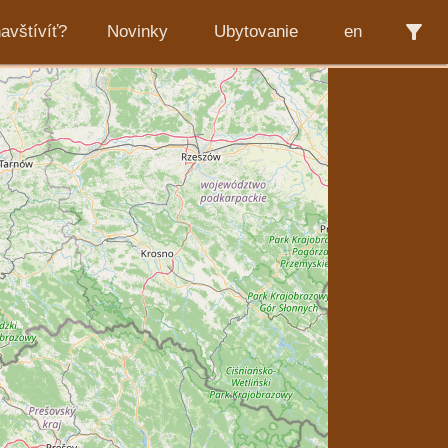
filter_alt
avštívíť?
Novinky
Ubytovanie
en