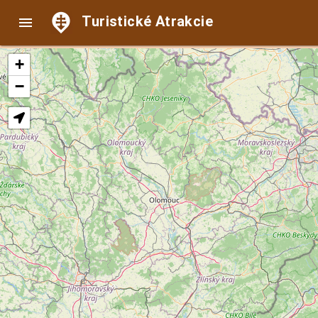
Turistické Atrakcie

+
−