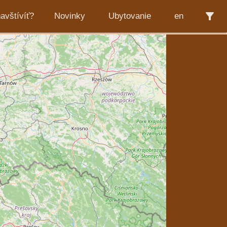
filter_alt
avštívíť?
Novinky
Ubytovanie
en